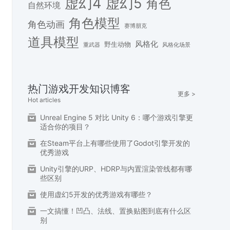
虚幻4
虚幻5
角色
自然环境
角色模型
角色动画
赛博朋克
道具模型
风格化
野生动物
重武器
风格化场景
热门游戏开发知识博客
更多 >
Hot articles
Unreal Engine 5 对比 Unity 6：哪个游戏引擎更
适合你的项目？
在Steam平台上有哪些使用了Godot引擎开发的
优秀游戏
Unity引擎的URP、HDRP与内置渲染管线都有哪
些区别
使用虚幻5开发的优秀游戏有哪些？
一文搞懂！凹凸、法线、置换贴图到底有什么区
别