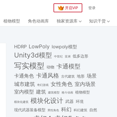
开启VIP
登录
植物模型
角色动画库
独家资源库
知识干货
LowPoly
HDRP
lowpoly模型
Unity3d模型
低多边形
中世纪
亚洲
写实模型
卡通模型
动物
卡通风格
场景
卡通角色
地形
古代建筑
女性角色
城市建筑
室内场景
奇幻游戏
建筑
室内模型
植物模型
格斗动画
建筑模型
模块化设计
武器
环境
模块化建筑
科幻
现代武器装备模型
自然
科幻建筑
男性角色