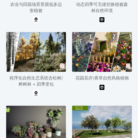
农业与田园场景景观低多边
动态四季可无缝切换植被森
形植被
林自然环境
程序化自然生态系统含松树/
花园花卉\香草自然风格植物
桦树林 + 四季变化