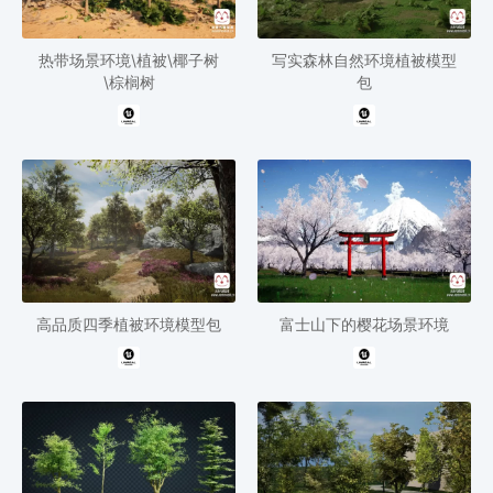
热带场景环境\植被\椰子树
写实森林自然环境植被模型
\棕榈树
包
高品质四季植被环境模型包
富士山下的樱花场景环境