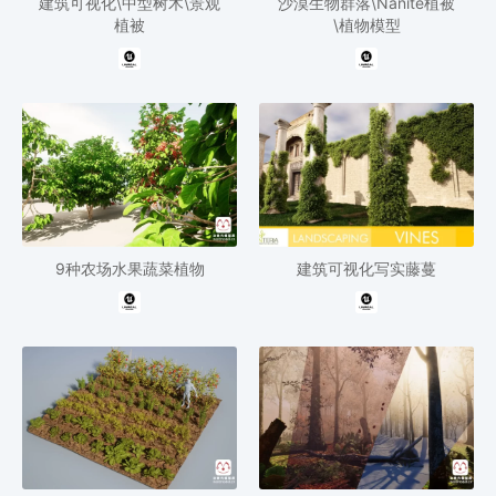
建筑可视化\中型树木\景观
沙漠生物群落\Nanite植被
植被
\植物模型
9种农场水果蔬菜植物
建筑可视化写实藤蔓