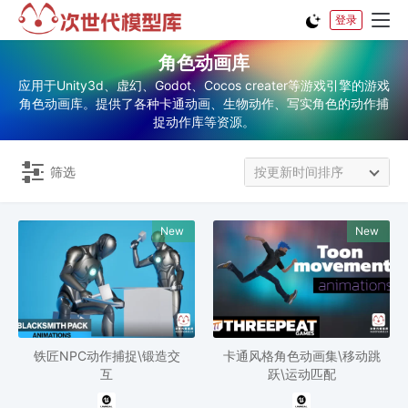
登录
角色动画库
应用于Unity3d、虚幻、Godot、Cocos creater等游戏引擎的游戏
角色动画库。提供了各种卡通动画、生物动作、写实角色的动作捕
捉动作库等资源。
筛选
按更新时间排序
铁匠NPC动作捕捉\锻造交
卡通风格角色动画集\移动跳
互
跃\运动匹配