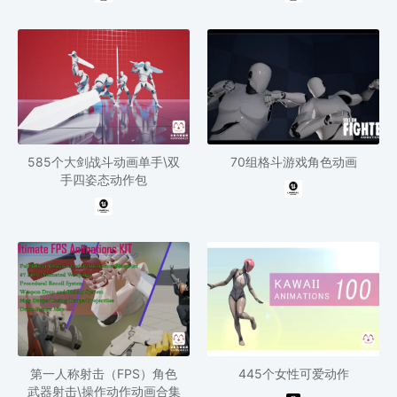
585个大剑战斗动画单手\双
70组格斗游戏角色动画
手四姿态动作包
第一人称射击（FPS）角色
445个女性可爱动作
武器射击\操作动作动画合集