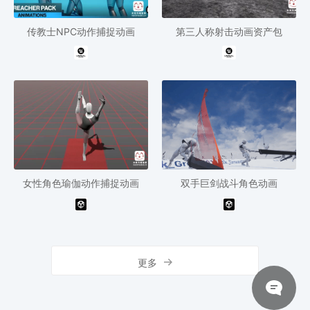
传教士NPC动作捕捉动画
第三人称射击动画资产包
女性角色瑜伽动作捕捉动画
双手巨剑战斗角色动画
更多