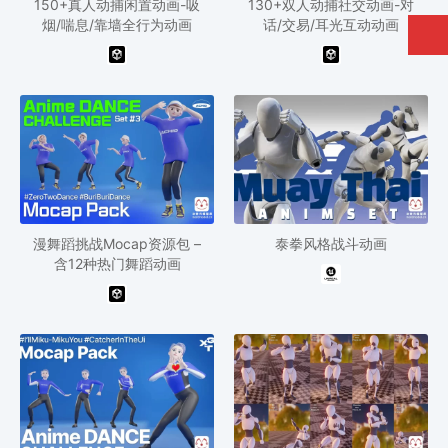
150+真人动捕闲置动画-吸
130+双人动捕社交动画-对
烟/喘息/靠墙全行为动画
话/交易/耳光互动动画
漫舞蹈挑战Mocap资源包 –
泰拳风格战斗动画
含12种热门舞蹈动画