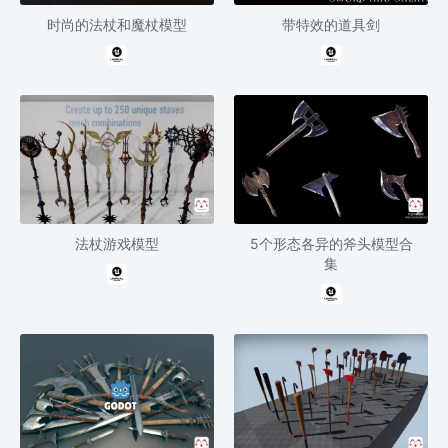
时尚的法杖和魔杖模型
带特效的道具剑
法杖游戏模型
5个形态各异的斧头模型合
集