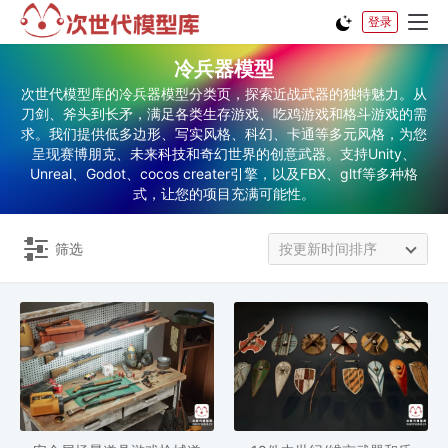
登录
冷兵器模型
次世代模型库的冷兵器模型分类页，探索近战武器的独特魅力。从
刀剑、斧头到长矛，满足各类生存游戏、吃鸡游戏和格斗游戏的需
求。我们提供低多边形、写实风格、科幻、卡通等多元风格，为您
呈现赛博朋克、未来科技和奇幻世界的创意武器。支持Unity、
Unreal、Godot、cocos creater引擎，以及FBX、gltf等多种格
式，让您的项目充满可能性。
筛选
按更新时间排序