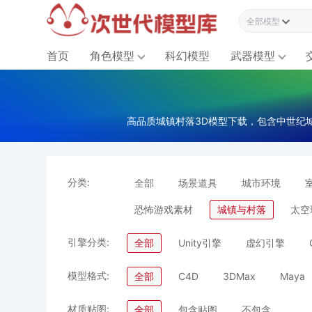
全部模型资源
首页
角色模型
科幻模型
武器模型
高品质城镇村落3D模型下载，包含中世纪城
分类:
全部
场景道具
城市环境
恐怖游戏素材
城镇与村落
太空
引擎分类:
全部
Unity引擎
虚幻引擎
模型格式:
全部
C4D
3DMax
Maya
材质贴图:
全部
包含贴图
不包含