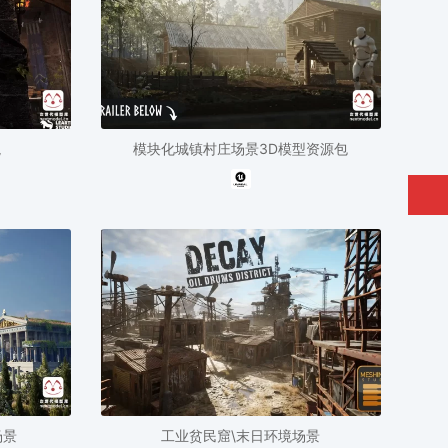
境
模块化城镇村庄场景3D模型资源包
场景
工业贫民窟\末日环境场景