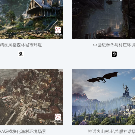
精灵风格森林城市环境
中世纪堡垒与村庄环
AA级模块化渔村环境场景
神话火山村庄\希腊神话