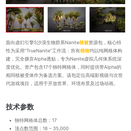
面向虚幻引擎5沙漠生物群系Nanite
植被
资源包，核心特
性为采用“TrueNanite”工作流：所有
植物
均以纯网格体构
建，完全摒弃Alpha透贴，专为Nanite虚拟几何体系统深
度优化。资产包含17个独特网格体，同时提供带Alpha的
相同植被变体作为备选方案。该包定位高端影视级与次世
代游戏项目，适用于开放世界、环境布景及过场动画。
技术参数
独特网格体总数：17
顶点数范围：18 – 35,000