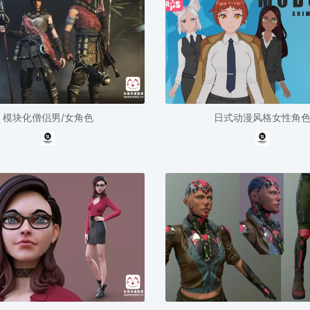
模块化僧侣男/女角色
日式动漫风格女性角