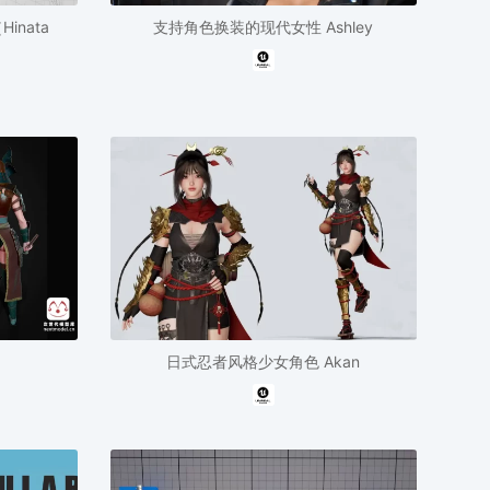
nata
支持角色换装的现代女性 Ashley
日式忍者风格少女角色 Akan