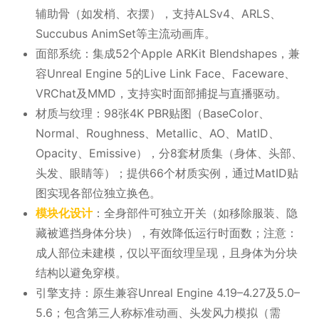
辅助骨（如发梢、衣摆），支持ALSv4、ARLS、
Succubus AnimSet等主流动画库。
面部系统：集成52个Apple ARKit Blendshapes，兼
容Unreal Engine 5的Live Link Face、Faceware、
VRChat及MMD，支持实时面部捕捉与直播驱动。
材质与纹理：98张4K PBR贴图（BaseColor、
Normal、Roughness、Metallic、AO、MatID、
Opacity、Emissive），分8套材质集（身体、头部、
头发、眼睛等）；提供66个材质实例，通过MatID贴
图实现各部位独立换色。
模块化设计
：全身部件可独立开关（如移除服装、隐
藏被遮挡身体分块），有效降低运行时面数；注意：
成人部位未建模，仅以平面纹理呈现，且身体为分块
结构以避免穿模。
引擎支持：原生兼容Unreal Engine 4.19–4.27及5.0–
5.6；包含第三人称标准动画、头发风力模拟（需