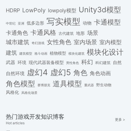
Unity3d模型
LowPoly
HDRP
lowpoly模型
写实模型
卡通模型
低多边形
动物
中世纪
亚洲
卡通风格
场景
卡通角色
地形
古代建筑
女性角色
城市建筑
室内场景
室内模型
奇幻游戏
模块化设计
建筑
植物模型
格斗动画
模块化建筑
建筑模型
科幻
武器
环境
现代武器装备模型
自然
科幻建筑
男性角色
虚幻4
虚幻5
角色
角色动画
自然环境
角色模型
道具模型
野生动物
赛博朋克
重武器
风格化
风格化场景
热门游戏开发知识博客
更多 >
Hot articles