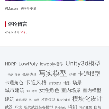
Maxon
软件更新
评论留言
评论前请先
登录
。
Unity3d模型
LowPoly
HDRP
lowpoly模型
写实模型
卡通模型
低多边形
动物
中世纪
亚洲
卡通风格
场景
卡通角色
地形
古代建筑
女性角色
城市建筑
室内场景
室内模型
奇幻游戏
模块化设计
建筑
植物模型
格斗动画
模块化建筑
建筑模型
科幻
武器
环境
现代武器装备模型
自然
科幻建筑
男性角色