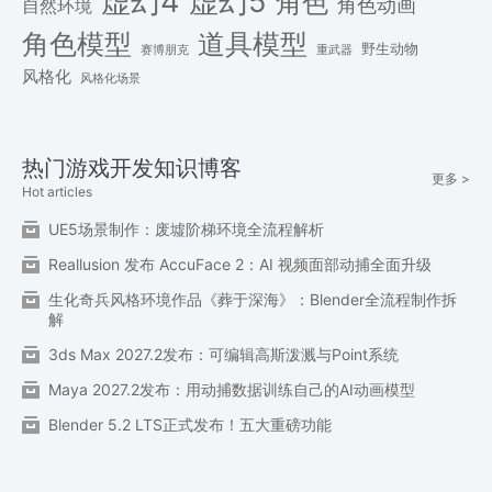
虚幻4
虚幻5
角色
角色动画
自然环境
角色模型
道具模型
野生动物
赛博朋克
重武器
风格化
风格化场景
热门游戏开发知识博客
更多 >
Hot articles
UE5场景制作：废墟阶梯环境全流程解析
Reallusion 发布 AccuFace 2：AI 视频面部动捕全面升级
生化奇兵风格环境作品《葬于深海》：Blender全流程制作拆
解
3ds Max 2027.2发布：可编辑高斯泼溅与Point系统
Maya 2027.2发布：用动捕数据训练自己的AI动画模型
Blender 5.2 LTS正式发布！五大重磅功能