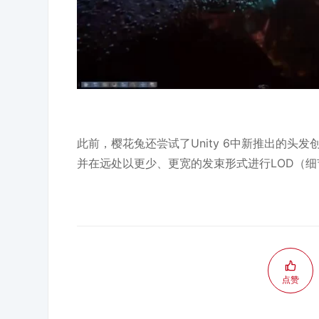
此前，樱花兔还尝试了Unity 6中新推出的头
并在远处以更少、更宽的发束形式进行LOD（
点赞