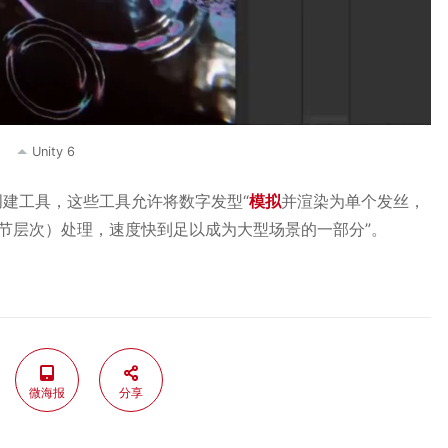
Unity 6
发创建工具，这些工具允许将数字发型“
模拟
并渲染为单个发丝，
细节层次）处理，速度快到足以成为大型场景的一部分”。
微海报
分享