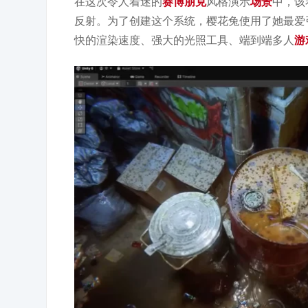
在这次令人着迷的
赛博朋克
风格演示
场景
中，该
反射。为了创建这个系统，樱花兔使用了她最爱
快的渲染速度、强大的光照工具、端到端多人
游