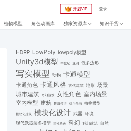
开启VIP
登录
植物模型
角色动画库
独家资源库
知识干货
LowPoly
HDRP
lowpoly模型
Unity3d模型
低多边形
中世纪
亚洲
写实模型
卡通模型
动物
卡通风格
场景
卡通角色
地形
古代建筑
女性角色
城市建筑
室内场景
奇幻游戏
建筑
室内模型
植物模型
格斗动画
建筑模型
模块化设计
武器
环境
模块化建筑
科幻
现代武器装备模型
自然
科幻建筑
男性角色