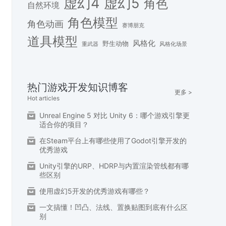
虚幻4
虚幻5
角色
自然环境
角色模型
角色动画
赛博朋克
道具模型
风格化
野生动物
重武器
风格化场景
热门游戏开发知识博客
更多 >
Hot articles
Unreal Engine 5 对比 Unity 6：哪个游戏引擎更
适合你的项目？
在Steam平台上有哪些使用了Godot引擎开发的
优秀游戏
Unity引擎的URP、HDRP与内置渲染管线都有哪
些区别
使用虚幻5开发的优秀游戏有哪些？
一文搞懂！凹凸、法线、置换贴图到底有什么区
别