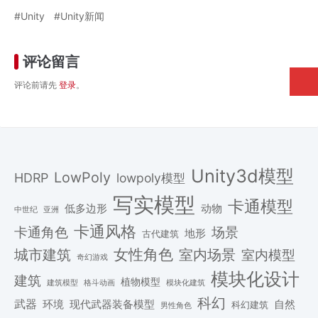
Unity
Unity新闻
评论留言
评论前请先
登录
。
Unity3d模型
LowPoly
HDRP
lowpoly模型
写实模型
卡通模型
低多边形
动物
中世纪
亚洲
卡通风格
场景
卡通角色
地形
古代建筑
女性角色
城市建筑
室内场景
室内模型
奇幻游戏
模块化设计
建筑
植物模型
格斗动画
模块化建筑
建筑模型
科幻
武器
环境
现代武器装备模型
自然
科幻建筑
男性角色