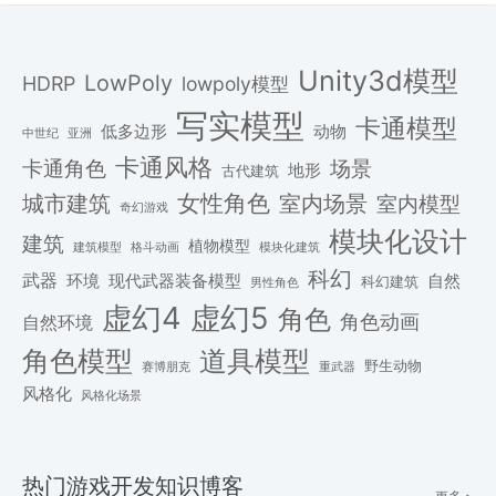
Unity3d模型
LowPoly
HDRP
lowpoly模型
写实模型
卡通模型
低多边形
动物
中世纪
亚洲
卡通风格
场景
卡通角色
地形
古代建筑
女性角色
城市建筑
室内场景
室内模型
奇幻游戏
模块化设计
建筑
植物模型
格斗动画
模块化建筑
建筑模型
科幻
武器
环境
现代武器装备模型
自然
科幻建筑
男性角色
虚幻4
虚幻5
角色
角色动画
自然环境
角色模型
道具模型
野生动物
赛博朋克
重武器
风格化
风格化场景
热门游戏开发知识博客