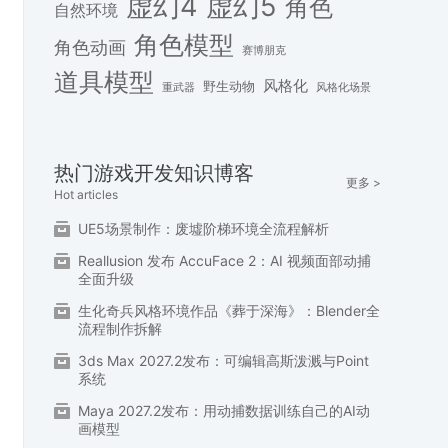
虚幻4
虚幻5
角色
自然环境
角色模型
角色动画
赛博朋克
道具模型
风格化
野生动物
重武器
风格化场景
热门游戏开发知识博客
更多 >
Hot articles
UE5场景制作：废墟阶梯环境全流程解析
Reallusion 发布 AccuFace 2：AI 视频面部动捕
全面升级
生化奇兵风格环境作品《葬于深海》：Blender全
流程制作拆解
3ds Max 2027.2发布：可编辑高斯泼溅与Point
系统
Maya 2027.2发布：用动捕数据训练自己的AI动
画模型