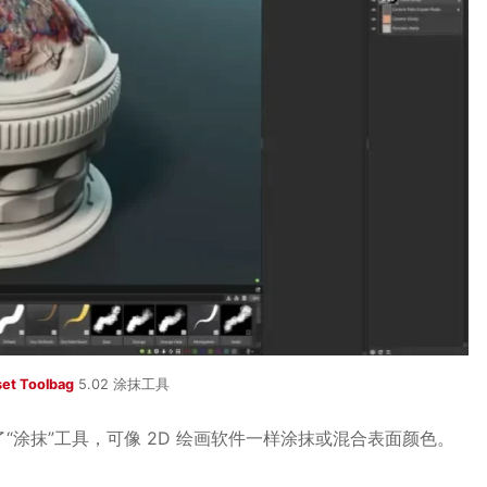
et Toolbag
5.02 涂抹工具
新增了“涂抹”工具，可像 2D 绘画软件一样涂抹或混合表面颜色。