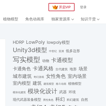
开启VIP
登录
植物模型
角色动画库
独家资源库
知识干货
LowPoly
HDRP
lowpoly模型
Unity3d模型
低多边形
中世纪
亚洲
写实模型
卡通模型
动物
卡通风格
场景
卡通角色
地形
古代建筑
女性角色
城市建筑
室内场景
奇幻游戏
建筑
室内模型
植物模型
格斗动画
建筑模型
模块化设计
武器
环境
模块化建筑
科幻
现代武器装备模型
自然
科幻建筑
男性角色