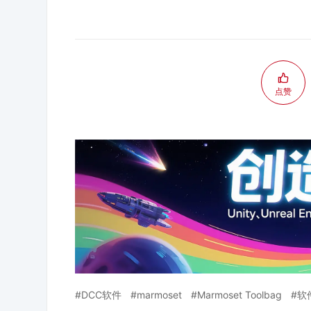
点赞
DCC软件
marmoset
Marmoset Toolbag
软