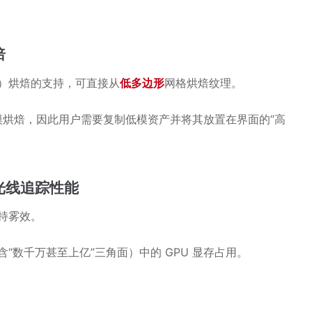
焙
ow）烘焙的支持，可直接从
低多边形
网格烘焙纹理。
于高模烘焙，因此用户需要复制低模资产并将其放置在界面的“高
光线追踪性能
持雾效。
“数千万甚至上亿”三角面）中的 GPU 显存占用。