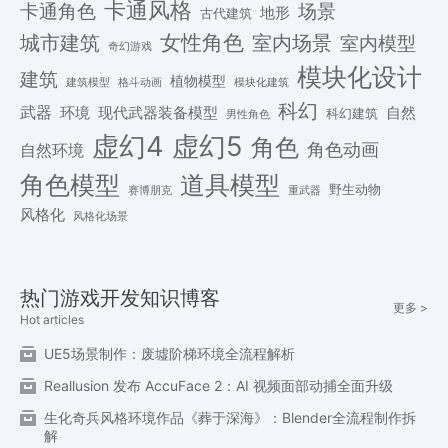
卡通风格
场景
卡通角色
地形
古代建筑
女性角色
城市建筑
室内场景
室内模型
奇幻游戏
模块化设计
建筑
植物模型
格斗动画
模块化建筑
建筑模型
科幻
武器
环境
现代武器装备模型
自然
科幻建筑
男性角色
虚幻4
虚幻5
角色
角色动画
自然环境
角色模型
道具模型
野生动物
赛博朋克
重武器
风格化
风格化场景
热门游戏开发知识博客
更多 >
Hot articles
UE5场景制作：废墟阶梯环境全流程解析
Reallusion 发布 AccuFace 2：AI 视频面部动捕全面升级
生化奇兵风格环境作品《葬于深海》：Blender全流程制作拆
解