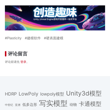
Plasticity
建模软件
硬表面建模
评论留言
评论前请先
登录
。
Unity3d模型
LowPoly
HDRP
lowpoly模型
写实模型
卡通模型
低多边形
动物
中世纪
亚洲