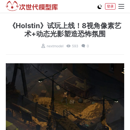
登录
​《Holstin》试玩上线！8视角像素艺
术+动态光影塑造恐怖氛围​​
nextmodel
593
0