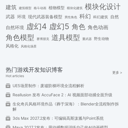
模块化设计
建筑
植物模型
格斗动画
模块化建筑
建筑模型
科幻
武器
环境
现代武器装备模型
自然
科幻建筑
男性角色
虚幻4
虚幻5
角色
角色动画
自然环境
角色模型
道具模型
野生动物
赛博朋克
重武器
风格化
风格化场景
热门游戏开发知识博客
更多 >
Hot articles
UE5场景制作：废墟阶梯环境全流程解析
Reallusion 发布 AccuFace 2：AI 视频面部动捕全面升级
生化奇兵风格环境作品《葬于深海》：Blender全流程制作拆
解
3ds Max 2027.2发布：可编辑高斯泼溅与Point系统
Maya 2027.2发布：用动捕数据训练自己的AI动画模型