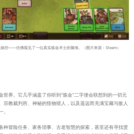
操控——仿佛窥见了一位真实炼金术士的脑海。（图片来源：Steam）
金世界。它几乎涵盖了你听到“炼金”二字便会联想到的一切元
、宗教裁判所、神秘的怪物猎人，以及遥远而充满宝藏与敌人
一。
各种冒险任务、家务琐事、古老智慧的探索，甚至还有寻找贤