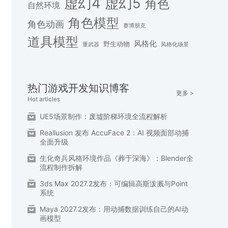
虚幻4
虚幻5
角色
自然环境
角色模型
角色动画
赛博朋克
道具模型
风格化
野生动物
重武器
风格化场景
热门游戏开发知识博客
更多 >
Hot articles
UE5场景制作：废墟阶梯环境全流程解析
Reallusion 发布 AccuFace 2：AI 视频面部动捕
全面升级
生化奇兵风格环境作品《葬于深海》：Blender全
流程制作拆解
3ds Max 2027.2发布：可编辑高斯泼溅与Point
系统
Maya 2027.2发布：用动捕数据训练自己的AI动
画模型