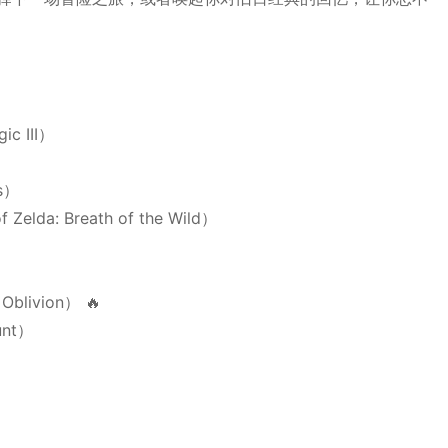
c III）
s）
a: Breath of the Wild）
blivion） 🔥
unt）