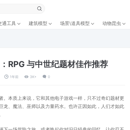
交通工具
建筑模型
场景\道具模型
动物昆虫
：RPG 与中世纪题材佳作推荐
1年前
3K+
0
者。本质上来说，它和其他电子游戏一样，只不过奇幻题材更
巨龙、魔法、巫师以及力量药水。也许正因如此，人们才如此
。
择下一场冒险之旅，或者唤起你对旧日经典的回忆，让你忍不