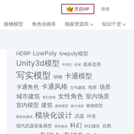
开启VIP
登录
植物模型
角色动画库
独家资源库
知识干货
LowPoly
HDRP
lowpoly模型
Unity3d模型
低多边形
中世纪
亚洲
写实模型
卡通模型
动物
卡通风格
场景
卡通角色
地形
古代建筑
女性角色
城市建筑
室内场景
奇幻游戏
建筑
室内模型
植物模型
格斗动画
建筑模型
模块化设计
武器
环境
模块化建筑
科幻
现代武器装备模型
自然
科幻建筑
男性角色