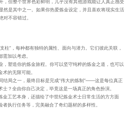
开，但整个世界色彩鲜明，几乎没有其他游戏能让人真正感受
显然是其中之一。如果你热爱炼金设定，并且喜欢将现实生活
绝对不容错过。
金支柱”，每种都有独特的属性、面向与潜力。它们彼此关联，
都需加以考虑。
职业，塑造你的炼金旅程。你可以坚守纯粹的炼金之道，也可以
金术的无限可能。
同结局之一，最终目标是完成“伟大的炼制”——这是每位真正
术士？全由你自己决定，毕竟这是一场真正的角色扮演。
炼金工艺本身，还描绘了中世纪炼金术士日常生活的方方面
险者执行任务等，完美融合了奇幻题材的多样性。