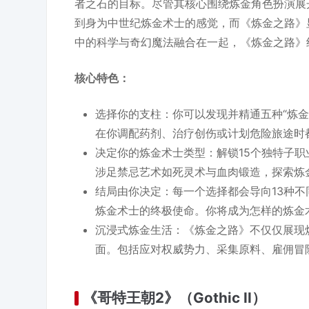
者之石的目标。尽管其核心围绕炼金角色扮演展
到身为中世纪炼金术士的感觉，而《炼金之路》
中的科学与奇幻魔法融合在一起，《炼金之路》
核心特色：
选择你的支柱：你可以发现并精通五种“炼
在你调配药剂、治疗创伤或计划危险旅途时
决定你的炼金术士类型：解锁15个独特子
涉足禁忌艺术如死灵术与血肉锻造，探索炼
结局由你决定：每一个选择都会导向13种不
炼金术士的终极使命。你将成为怎样的炼金
沉浸式炼金生活：《炼金之路》不仅仅展现
面。包括应对权威势力、采集原料、雇佣冒
《哥特王朝2》（Gothic II）