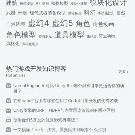
模块化设计
建筑
植物模型
格斗动画
模块化建筑
建筑模型
科幻
武器
环境
现代武器装备模型
自然
科幻建筑
男性角色
虚幻4
虚幻5
角色
角色动画
自然环境
角色模型
道具模型
野生动物
赛博朋克
重武器
风格化
风格化场景
热门游戏开发知识博客
更多 >
Hot articles
Unreal Engine 5 对比 Unity 6：哪个游戏引擎更适合你的项
目？
在Steam平台上有哪些使用了Godot引擎开发的优秀游戏
Unity引擎的URP、HDRP与内置渲染管线都有哪些区别
使用虚幻5开发的优秀游戏有哪些？
一文搞懂！凹凸、法线、置换贴图到底有什么区别