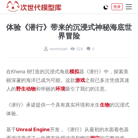
登录
体验《潜行》带来的沉浸式神秘海底世
界冒险
nextmodel
524
0
在Khena B打造的沉浸式海底
模拟
器《潜行》中，探索美
丽深邃的海洋已成为可能。这款
游戏
之前已多次凭借其迷
人的
野生
动物
和华丽的
环境
吸引了我们的注意。
《潜行》承诺提供一个具有真实环境和水生
生物
的沉浸式
体验。
基于
Unreal Engine
开发，《潜行》从最初的水面着色器