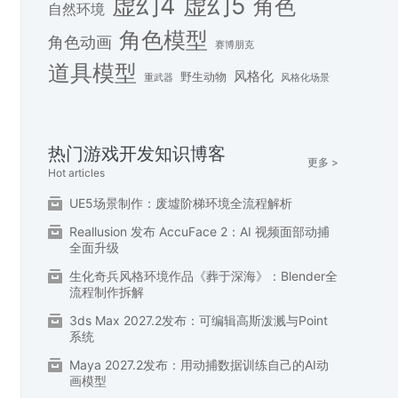
虚幻4
虚幻5
角色
自然环境
角色模型
角色动画
赛博朋克
道具模型
风格化
野生动物
重武器
风格化场景
热门游戏开发知识博客
更多 >
Hot articles
UE5场景制作：废墟阶梯环境全流程解析
Reallusion 发布 AccuFace 2：AI 视频面部动捕
全面升级
生化奇兵风格环境作品《葬于深海》：Blender全
流程制作拆解
3ds Max 2027.2发布：可编辑高斯泼溅与Point
系统
Maya 2027.2发布：用动捕数据训练自己的AI动
画模型