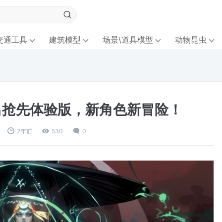
交通工具
建筑模型
场景\道具模型
动物昆虫
推出抢先体验版，新角色新冒险！
2年前
530
0