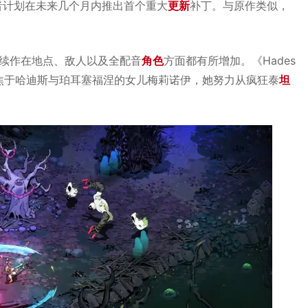
者计划在未来几个月内推出首个重大
更新
补丁。与原作类似，
比，续作在地点、敌人以及全配音
角色
方面都有所增加。《Hades
焦于哈迪斯与珀耳塞福涅的女儿梅莉诺伊，她努力从疯狂泰
坦