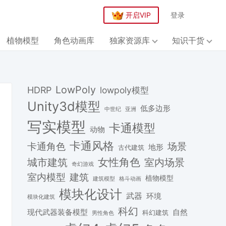
开启VIP
登录
植物模型
角色动画库
独家资源库
知识干货
LowPoly
HDRP
lowpoly模型
Unity3d模型
低多边形
中世纪
亚洲
写实模型
卡通模型
动物
卡通风格
场景
卡通角色
地形
古代建筑
女性角色
城市建筑
室内场景
奇幻游戏
建筑
室内模型
植物模型
格斗动画
建筑模型
模块化设计
武器
环境
模块化建筑
科幻
现代武器装备模型
自然
科幻建筑
男性角色