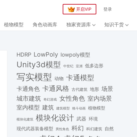
开启VIP
登录
植物模型
角色动画库
独家资源库
知识干货
LowPoly
HDRP
lowpoly模型
Unity3d模型
低多边形
中世纪
亚洲
写实模型
卡通模型
动物
卡通风格
场景
卡通角色
地形
古代建筑
女性角色
城市建筑
室内场景
奇幻游戏
建筑
室内模型
植物模型
格斗动画
建筑模型
模块化设计
武器
环境
模块化建筑
科幻
现代武器装备模型
自然
科幻建筑
男性角色