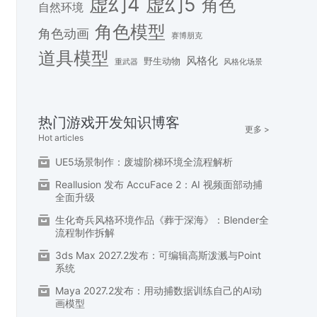
虚幻4
虚幻5
角色
自然环境
角色模型
角色动画
赛博朋克
道具模型
风格化
野生动物
重武器
风格化场景
热门游戏开发知识博客
更多 >
Hot articles
UE5场景制作：废墟阶梯环境全流程解析
Reallusion 发布 AccuFace 2：AI 视频面部动捕
全面升级
生化奇兵风格环境作品《葬于深海》：Blender全
流程制作拆解
3ds Max 2027.2发布：可编辑高斯泼溅与Point
系统
Maya 2027.2发布：用动捕数据训练自己的AI动
画模型