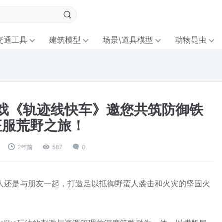
交通工具
建筑模型
场景\道具模型
动物昆虫
戏《轨迹线快车》邀您共筑防御铁
征服荒野之旅！
2年前
587
0
单人还是与朋友一起，打造足以抵御野蛮人袭击和火灾的坚固火