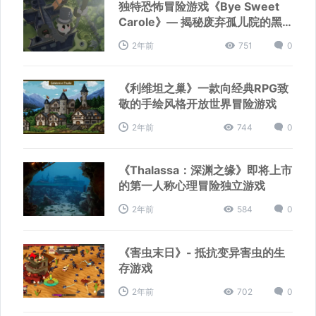
独特恐怖冒险游戏《Bye Sweet
Carole》— 揭秘废弃孤儿院的黑
暗童话
2年前
751
0
《利维坦之巢》一款向经典RPG致
敬的手绘风格开放世界冒险游戏
2年前
744
0
《Thalassa：深渊之缘》即将上市
的第一人称心理冒险独立游戏
2年前
584
0
《害虫末日》- 抵抗变异害虫的生
存游戏
2年前
702
0