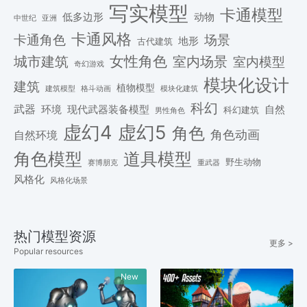
写实模型
卡通模型
低多边形
动物
中世纪
亚洲
卡通风格
场景
卡通角色
地形
古代建筑
女性角色
城市建筑
室内场景
室内模型
奇幻游戏
模块化设计
建筑
植物模型
格斗动画
模块化建筑
建筑模型
科幻
武器
环境
现代武器装备模型
自然
科幻建筑
男性角色
虚幻4
虚幻5
角色
角色动画
自然环境
角色模型
道具模型
野生动物
赛博朋克
重武器
风格化
风格化场景
热门模型资源
更多 >
Popular resources