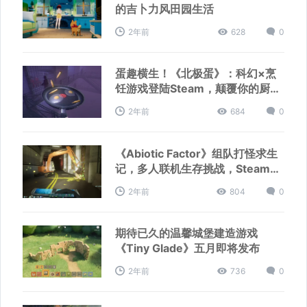
的吉卜力风田园生活
2年前
628
0
蛋趣横生！《北极蛋》：科幻×烹
饪游戏登陆Steam，颠覆你的厨房
想象
2年前
684
0
《Abiotic Factor》组队打怪求生
记，多人联机生存挑战，Steam好
评如潮！
2年前
804
0
期待已久的温馨城堡建造游戏
《Tiny Glade》五月即将发布
2年前
736
0