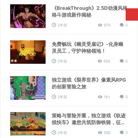
《BreakThrough》2.5D动漫风格
格斗游戏新作揭秘
2年前
976
0
免费畅玩《幽灵受雇记》-化身幽
灵员工，守护神秘领地！
2年前
564
0
独立游戏《裂界世界》像素风RPG
的创新冒险之旅
2年前
1K+
0
策略与冒险并重，独立游戏《轨迹
线快车》邀您共筑防御铁骑，征服
荒野之旅！
2年前
588
0