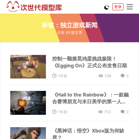
登录
标签：独立游戏新闻
共有 49 篇文章
控制一颗摇晃鸡蛋挑战极限！
《Egging On》正式公布发售日期
1年前
799
0
《Hail to the Rainbow》：一款融
合赛博朋克与末日美学的第一人称
冒险游戏
1年前
753
0
《黑神话：悟空》Xbox版为何缺
席？