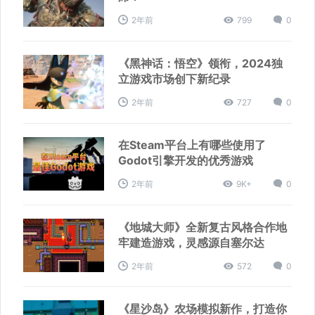
2年前
799
0
《黑神话：悟空》领衔，2024独
立游戏市场创下新纪录
2年前
727
0
在Steam平台上有哪些使用了
Godot引擎开发的优秀游戏
2年前
9K+
0
《地城大师》全新复古风格合作地
牢建造游戏，灵感源自塞尔达
2年前
572
0
《星沙岛》农场模拟新作，打造你