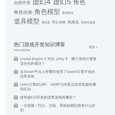
虚幻4
虚幻5
角色
自然环境
角色模型
角色动画
赛博朋克
道具模型
风格化
野生动物
重武器
风格化场景
热门游戏开发知识博客
更多 >
Hot articles
Unreal Engine 5 对比 Unity 6：哪个游戏引擎更
适合你的项目？
在Steam平台上有哪些使用了Godot引擎开发的
优秀游戏
Unity引擎的URP、HDRP与内置渲染管线都有哪
些区别
使用虚幻5开发的优秀游戏有哪些？
一文搞懂！凹凸、法线、置换贴图到底有什么区
别