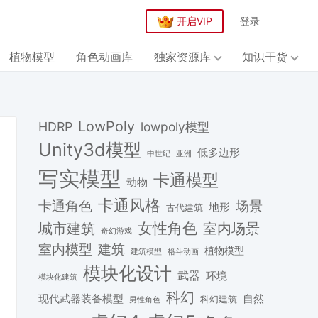
开启VIP
登录
植物模型
角色动画库
独家资源库
知识干货
LowPoly
HDRP
lowpoly模型
Unity3d模型
低多边形
中世纪
亚洲
写实模型
卡通模型
动物
卡通风格
场景
卡通角色
地形
古代建筑
女性角色
城市建筑
室内场景
奇幻游戏
建筑
室内模型
植物模型
格斗动画
建筑模型
模块化设计
武器
环境
模块化建筑
科幻
现代武器装备模型
自然
科幻建筑
男性角色