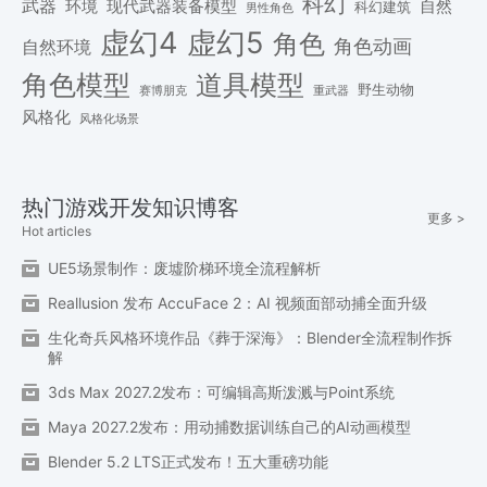
科幻
武器
环境
现代武器装备模型
自然
科幻建筑
男性角色
虚幻4
虚幻5
角色
角色动画
自然环境
角色模型
道具模型
野生动物
赛博朋克
重武器
风格化
风格化场景
热门游戏开发知识博客
更多 >
Hot articles
UE5场景制作：废墟阶梯环境全流程解析
Reallusion 发布 AccuFace 2：AI 视频面部动捕全面升级
生化奇兵风格环境作品《葬于深海》：Blender全流程制作拆
解
3ds Max 2027.2发布：可编辑高斯泼溅与Point系统
Maya 2027.2发布：用动捕数据训练自己的AI动画模型
Blender 5.2 LTS正式发布！五大重磅功能