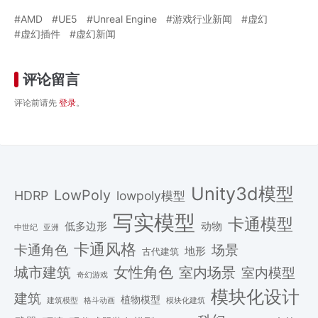
AMD
UE5
Unreal Engine
游戏行业新闻
虚幻
虚幻插件
虚幻新闻
评论留言
评论前请先
登录
。
Unity3d模型
LowPoly
HDRP
lowpoly模型
写实模型
卡通模型
低多边形
动物
中世纪
亚洲
卡通风格
场景
卡通角色
地形
古代建筑
女性角色
城市建筑
室内场景
室内模型
奇幻游戏
模块化设计
建筑
植物模型
格斗动画
模块化建筑
建筑模型