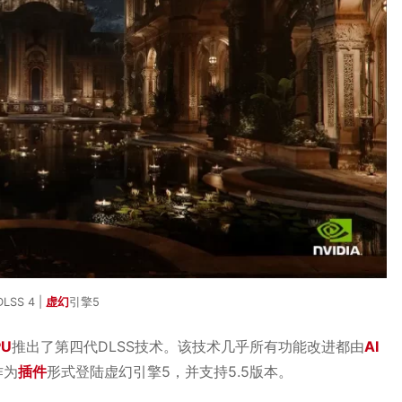
DLSS 4 |
虚幻
引擎5
PU
推出了第四代DLSS技术。该技术几乎所有功能改进都由
AI
作为
插件
形式登陆虚幻引擎5，并支持5.5版本。