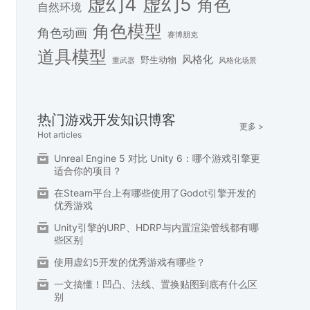
虚幻4
虚幻5
角色
自然环境
角色模型
角色动画
赛博朋克
道具模型
风格化
野生动物
重武器
风格化场景
热门游戏开发知识博客
更多 >
Hot articles
Unreal Engine 5 对比 Unity 6：哪个游戏引擎更
适合你的项目？
在Steam平台上有哪些使用了Godot引擎开发的
优秀游戏
Unity引擎的URP、HDRP与内置渲染管线都有哪
些区别
使用虚幻5开发的优秀游戏有哪些？
一文搞懂！凹凸、法线、置换贴图到底有什么区
别