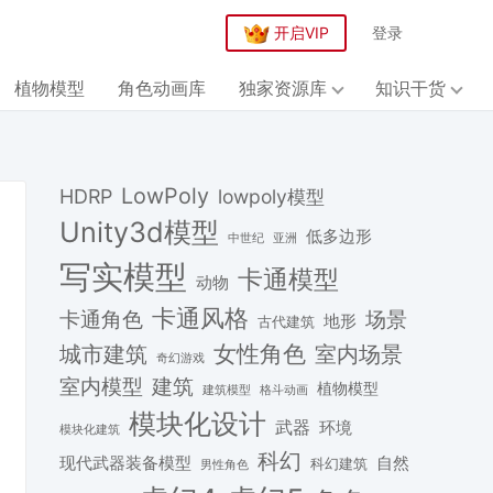
开启VIP
登录
植物模型
角色动画库
独家资源库
知识干货
LowPoly
HDRP
lowpoly模型
Unity3d模型
低多边形
中世纪
亚洲
写实模型
卡通模型
动物
卡通风格
场景
卡通角色
地形
古代建筑
女性角色
城市建筑
室内场景
奇幻游戏
建筑
室内模型
植物模型
格斗动画
建筑模型
模块化设计
武器
环境
模块化建筑
科幻
现代武器装备模型
自然
科幻建筑
男性角色