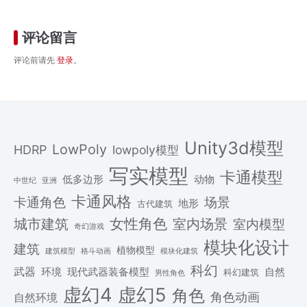
评论留言
评论前请先
登录
。
Unity3d模型
LowPoly
HDRP
lowpoly模型
写实模型
卡通模型
低多边形
动物
中世纪
亚洲
卡通风格
场景
卡通角色
地形
古代建筑
女性角色
城市建筑
室内场景
室内模型
奇幻游戏
模块化设计
建筑
植物模型
格斗动画
模块化建筑
建筑模型
科幻
武器
环境
现代武器装备模型
自然
科幻建筑
男性角色
虚幻4
虚幻5
角色
角色动画
自然环境