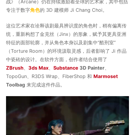
战》（Arcane）仍在持续激励着全球的艺术家，其中包括
专注于数字
角色
的 3D 建模师 Ji Chang Choi。
这位艺术家在诠释该剧最具辨识度的角色时，稍有偏离传
统，重新构想了金克丝（Jinx）的形象，赋予其更具亚洲
特征的面部轮廓，并从角色本身以及剧集中“酷刑室”
（Torture Room）的环境汲取灵感，后者影响了 Ji 作品
中瓷砖的设计。在软件方面，创作者结合使用了
ZBrush
、
3ds Max
、
Substance
3D
Painter
、
TopoGun、R3DS Wrap、FiberShop 和
Marmoset
Toolbag
来完成这件作品。