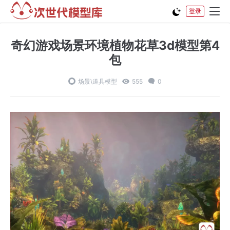
登录
奇幻游戏场景环境植物花草3d模型第4
包
场景\道具模型
555
0