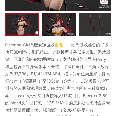
Daemon Girl恶魔女孩游戏
角色
，一款为游戏准备的低多
边形3D模型，现已推出。这款模型具备低多边形、游戏就
绪、已绑定和PBR纹理的特点，支持UE4并可导入Unity。
模型包含三种身体版本：全装、半裸和全裸，三角面数分
别为87,296、81,142和74,664。模型的单位为厘米，身高
174cm（含高跟鞋）至185cm（含角）。UE4项目包含可
播放的蓝图和物理效果，FBX文件夹包含所有三种身体版
本，Uassets文件夹可直接导入UE4项目。Blender 2.80
的.blend文件已打包，3DS MAX中的皮肤处理包括全身骨
骼和基础面部骨骼。PBR纹理（金属-粗糙度）有