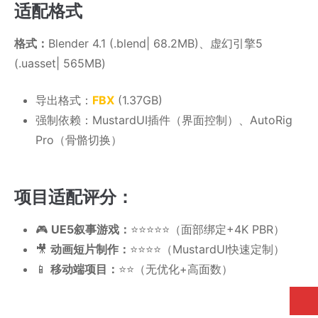
​适配格式
​格式​​：
Blender 4.1 (.blend| 68.2MB)、虚幻引擎5
(.uasset| 565MB)
​导出格式​​：
FBX
(1.37GB)
​强制依赖​​：MustardUI插件（界面控制）、AutoRig
Pro（骨骼切换）
​​项目适配评分​​：
​🎮
UE5叙事游戏​​：
⭐️⭐️⭐️⭐️⭐️（面部绑定+4K PBR）
​🎥
动画短片制作​​：
⭐️⭐️⭐️⭐️（MustardUI快速定制）
​📱
移动端项目​​：
⭐️⭐️（无优化+高面数）