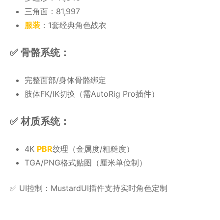
三角面：81,997
服装
：1套经典角色战衣
✅ ​​骨骼系统​​：
完整面部/身体骨骼绑定
肢体FK/IK切换（需AutoRig Pro插件）
✅ ​​材质系统​​：
4K
PBR
纹理（金属度/粗糙度）
TGA/PNG格式贴图（厘米单位制）
✅ ​​UI控制​​：MustardUI插件支持实时角色定制