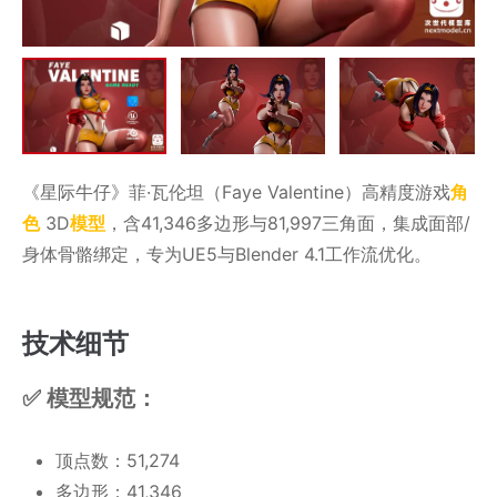
《星际牛仔》菲·瓦伦坦（Faye Valentine）高精度游戏
角
色
3D
模型
​​，含41,346多边形与81,997三角面，集成面部/
身体骨骼绑定，专为UE5与Blender 4.1工作流优化。
​技术细节
✅ ​​模型规范​​：
顶点数：51,274
多边形：41,346