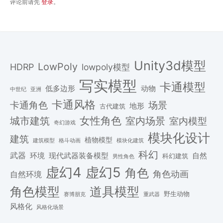
评论前请先
登录
。
Unity3d模型
LowPoly
HDRP
lowpoly模型
写实模型
卡通模型
低多边形
动物
中世纪
亚洲
卡通风格
场景
卡通角色
地形
古代建筑
女性角色
城市建筑
室内场景
室内模型
奇幻游戏
模块化设计
建筑
植物模型
格斗动画
模块化建筑
建筑模型
科幻
武器
环境
现代武器装备模型
自然
科幻建筑
男性角色
虚幻4
虚幻5
角色
角色动画
自然环境
角色模型
道具模型
野生动物
赛博朋克
重武器
风格化
风格化场景