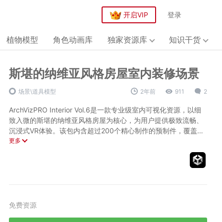
开启VIP
登录
植物模型
角色动画库
独家资源库
知识干货
斯堪的纳维亚风格房屋室内装修场景
场景\道具模型
2年前
911
2
ArchVizPRO Interior Vol.6是一款专业级室内可视化资源，以细
致入微的斯堪的纳维亚风格房屋为核心，为用户提供极致流畅、
沉浸式VR体验。该包内含超过200个精心制作的预制件，覆盖了
从探索性室内布局到各类家具、装饰品的全方位细节，所有资产
更多
技术参数：
均具备高复用性，可在不同项目中轻松应用。资源包广泛兼容桌
面端VR（Oculus、Vive）、移动端（Android、iOS）、移动端
资产体积：2.4 GB
VR（Oculus Quest），并支持HDRP版本，实现烘焙与实时全局
资产别名：ArchVizPRO Interior Vol6 V1.4
光照效果。4K高清纹理确保视觉质量，搭配预设的后期处理堆
纹理尺寸：4096x4096
栈，为用户提供了丰富的视觉调整选项。同时，包内还集成了一
纹理贴图：Diffuse, Specular, Metallic,Normals.AO
系列自定义着色器，如高度混合、自然风、视差遮挡、天鹅绒质
碰撞体：包含
免费资源
感、翻页效果和双面材质，极大地提升了场景表现力与真实性。
LOD:有