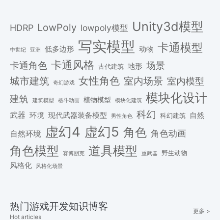
Unity3d模型
LowPoly
HDRP
lowpoly模型
写实模型
卡通模型
低多边形
动物
中世纪
亚洲
卡通风格
场景
卡通角色
地形
古代建筑
女性角色
城市建筑
室内场景
室内模型
奇幻游戏
模块化设计
建筑
植物模型
格斗动画
模块化建筑
建筑模型
科幻
武器
环境
现代武器装备模型
自然
科幻建筑
男性角色
虚幻4
虚幻5
角色
角色动画
自然环境
角色模型
道具模型
野生动物
赛博朋克
重武器
风格化
风格化场景
热门游戏开发知识博客
更多 >
Hot articles