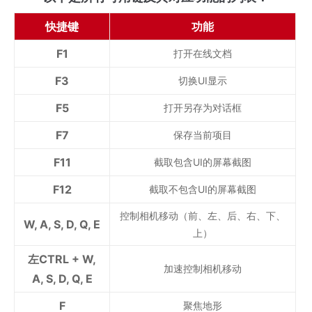
快捷键
功能
F1
打开在线文档
F3
切换UI显示
F5
打开另存为对话框
F7
保存当前项目
F11
截取包含UI的屏幕截图
F12
截取不包含UI的屏幕截图
控制相机移动（前、左、后、右、下、
W, A, S, D, Q, E
上）
左CTRL + W,
加速控制相机移动
A, S, D, Q, E
F
聚焦地形