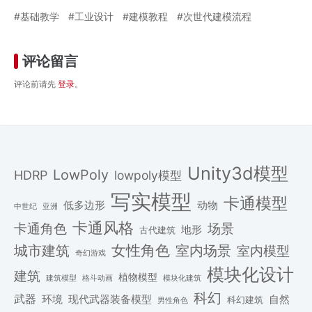
基础教学
工业设计
建模教程
次世代建模流程
评论留言
评论前请先
登录
。
Unity3d模型
LowPoly
HDRP
lowpoly模型
写实模型
卡通模型
低多边形
动物
中世纪
亚洲
卡通风格
场景
卡通角色
地形
古代建筑
女性角色
城市建筑
室内场景
室内模型
奇幻游戏
模块化设计
建筑
植物模型
格斗动画
模块化建筑
建筑模型
科幻
武器
环境
现代武器装备模型
自然
科幻建筑
男性角色