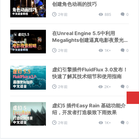
创建角色动画的技巧
2年前
885
0
在Unreal Engine 5.5中利用
Megalights创建逼真电影夜景光影
效果
2年前
1K+
0
虚幻引擎插件FluidFlux 3.0发布！
快速了解其技术细节和使用指南
2年前
2K+
0
虚幻5 插件Easy Rain 基础功能介
绍，开发者打造极致下雨效果
2年前
1K+
0