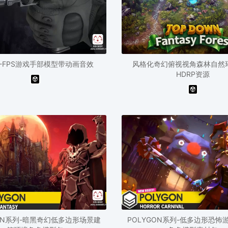
-R-FPS游戏手部模型带动画音效
风格化奇幻俯视视角森林自然
HDRP资源
GON系列-暗黑奇幻低多边形场景建
POLYGON系列-低多边形恐怖