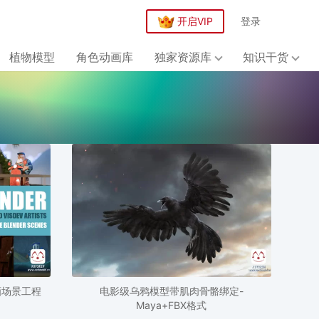
开启VIP
登录
植物模型
角色动画库
独家资源库
知识干货
动画场景工程
电影级乌鸦模型带肌肉骨骼绑定-
Maya+FBX格式