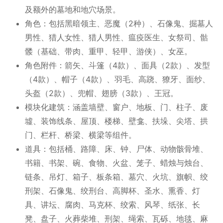
及额外的墓地和地穴场景。
角色：包括黑暗领主、恶魔（2种）、石像鬼、掘墓人
男性、猎人女性、猎人男性、瘟疫医生、女祭司、骷
髅（基础、带肉、重甲、轻甲、游侠）、女巫。
角色附件：箭矢、斗篷（4款）、面具（2款）、发型
（4款）、帽子（4款）、羽毛、高跷、獠牙、面纱、
头盔（2款）、兜帽、翅膀（3款）、王冠。
模块化建筑：涵盖墙壁、窗户、地板、门、柱子、废
墟、装饰线条、屋顶、楼梯、壁龛、扶垛、尖塔、拱
门、栏杆、桥梁、横梁等组件。
道具：包括桶、路障、床、钟、尸体、动物骸骨堆、
书籍、书架、碗、食物、火盆、笼子、蜡烛与烛台、
链条、吊灯、箱子、板条箱、墓穴、火坑、旗帜、绞
刑架、石像鬼、绞刑台、高脚杯、圣水、熏香、灯
具、讲坛、腐肉、马克杯、绞索、风琴、纸张、长
凳、盘子、火葬柴堆、刑架、绳索、瓦砾、地毯、麻