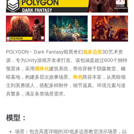
POLYGON - Dark Fantasy暗黑奇幻
低多边形
3D艺术资
源，专为Unity游戏开发者打造。该包涵盖超过600个独特
预置体，采用
模块化
建筑系统，带你穿梭于阴森教堂、幽
暗墓地，构建多层次故事场景。
角色
阵容丰富，从黑暗领
主到英勇猎人，搭配多样附件，细节逼真。环境元素与道
具繁多，满足各类场景需求。
模型：
场景：包含高度详细的3D低多边形教堂演示场景，以