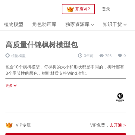
开启VIP
登录
植物模型
角色动画库
独家资源库
知识干货
高质量什锦枫树模型包
植物模型
3年前
793
0
包含10个枫树模型，每棵树的大小和形状都是不同的，树叶都有
3个季节性的颜色，树叶材质支持Wind功能。
技术参数：
更多
资产体积：148MB
碰撞：是
LOD：5
网格数：30
材质和材质实例的数量：26
纹理数量：32
VIP专属
VIP免费，
去开通 >
纹理尺寸：128X128、512X512、1024X1024、2048x2048