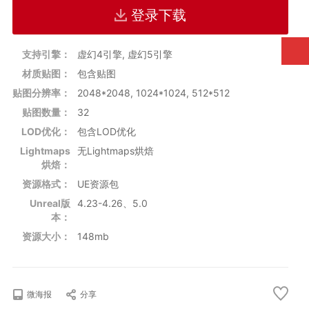
资源格式：UE资源包
登录下载
支持UE版本：4.23 - 4.26, 5.0
支持引擎：
虚幻4引擎, 虚幻5引擎
材质贴图：
包含贴图
贴图分辨率：
2048*2048, 1024*1024, 512*512
贴图数量：
32
LOD优化：
包含LOD优化
Lightmaps
无Lightmaps烘焙
烘焙：
资源格式：
UE资源包
Unreal版
4.23-4.26、5.0
本：
资源大小：
148mb
微海报
分享