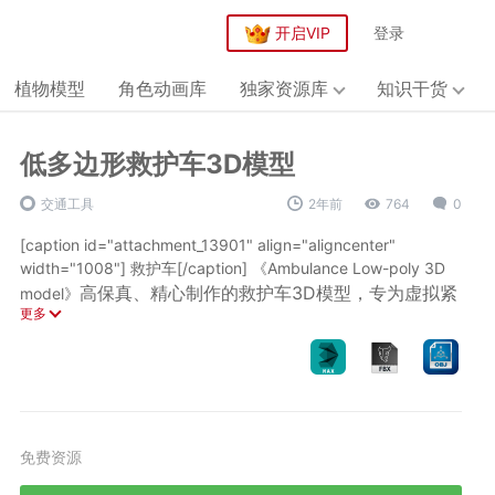
开启VIP
登录
植物模型
角色动画库
独家资源库
知识干货
低多边形救护车3D模型
交通工具
2年前
764
0
[caption id="attachment_13901" align="aligncenter"
width="1008"]
救护车[/caption] 《Ambulance Low-poly 3D
高保真、精心制作的救护车3D模型，专为虚拟紧
model》
更多
急场景而设计。这款模型精确地捕捉了真实救护车的所有
模型信息
细节，从标志性的标记和应急灯光到医疗设备和内部布
模型资产：高保真、精心制作的救护车3D模型。
局，每一个细节都得到了忠实再现。
三角面数：49,000个三角形。
该救护车模型拥有49,000个三角形，提供了卓越的视觉保真度，
几何类型：多边形网格，无N-gons，无分段几何，流形几何。
确保每一个曲线和特征都能在您的虚拟场景中准确展现。通过采
用基于物理渲染（PBR）技术，模型具备了逼真的材质和纹理，
UV映射：UV展开模型，允许重叠。
免费资源
使其能够无缝融入任何环境。 《Ambulance Low-poly 3D
材质与纹理：PBR（基于物理渲染）材质和纹理。
model》兼容Unity URP、Unity HDRP以及Unreal Engine，这意