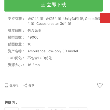
立即下载
味着您可以轻松将其集成到现有的项目中，节省宝贵的开发时
动画信息
间。无论您是在开发游戏、模拟器还是其他类型的虚拟应用，这
动画：支持动画。
款模型都是创建逼真紧急场景的理想选择。
绑定：已绑定，包括可打开的车门、可调节的担架和工作灯等
支持引擎：
虚幻4引擎, 虚幻5引擎, Unity3d引擎, Godot游戏
互动组件。
引擎, Cocos creater 3d引擎
材质贴图：
包含贴图
LOD信息
无LOD
模型面数：
49000
贴图数量：
10
材质纹理信息
材质：使用PBR材质。
资产名称：
Ambulance Low-poly 3D model
纹理：包含基础颜色、法线贴图、粗糙度/金属度/环境光遮挡等
LOD优化：
不包含LOD优化
PBR纹理。
资源大小：
16.3mb
微海报
分享
关键词：