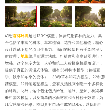
幻想
森林环境
超过120个模型，体验幻想森林的魔力。集
合包括了丰富的树木、草本植物、花卉和其他植物，精心
设计以赋予您的项目生命力。我们的模型拥有手绘的漫反
射纹理，
地形
纹理则通过法线、粗糙度和高度贴图进行了
增强。这个包专为第一人称和第三人称摄像机视角设计，
提供了真正的沉浸式体验。拥有36种树木模型（包括夏
季、秋季和冬季的变体）、38种草本和花卉模型、22种蘑
菇模型、12种睡莲垫模型，您有灵活性来创造一个多样化
的环境。此外，这个包还包括帐篷、睡袋、壁炉、桥梁和
栅栏套装模型，以及简单的水面材质和五种粒子效果，为
现实感增添色彩。模型具有自动生成的LODs，以优化性