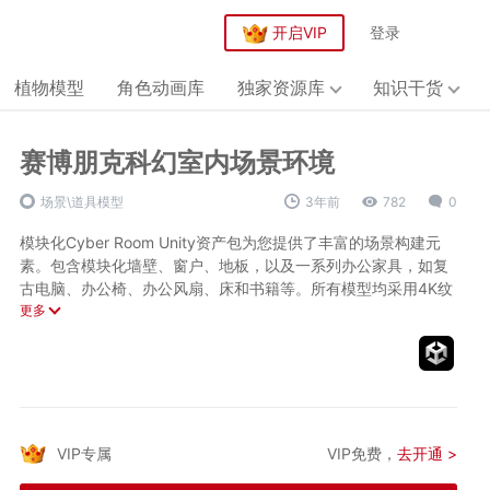
开启VIP
登录
植物模型
角色动画库
独家资源库
知识干货
赛博朋克科幻室内场景环境
场景\道具模型
3年前
782
0
模块化Cyber Room Unity资产包为您提供了丰富的场景构建元
素。包含模块化墙壁、窗户、地板，以及一系列办公家具，如复
古电脑、办公椅、办公风扇、床和书籍等。所有模型均采用4K纹
理，平均多边形数在1000至5000之间，确保了低多边形的优化
更多
效果。此外，还配备了操作脚本，为您的游戏开发提供便捷。
模型信息：
包含模块化房间内部结构（modular room interior）；
道具（props）包括：
模块化墙壁、窗户、地板（modular walls, windows, floor）；
办公家具（office furniture）；
VIP专属
VIP免费，
去开通 >
复古电脑（retro computers）；