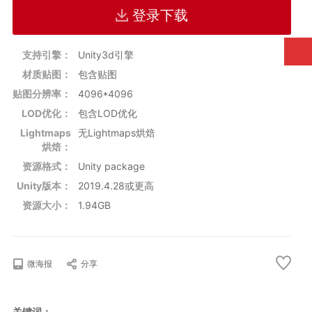
办公椅（office chair）；
登录下载
办公风扇（office fan）；
床（bed）；
书籍（books）等。
支持引擎：
Unity3d引擎
材质贴图：
包含贴图
贴图分辨率：
4096*4096
LOD优化：
包含LOD优化
Lightmaps
无Lightmaps烘焙
烘焙：
资源格式：
Unity package
Unity版本：
2019.4.28或更高
资源大小：
1.94GB
微海报
分享
关键词：