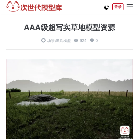
登录
AAA级超写实草地模型资源
场景\道具模型
924
0