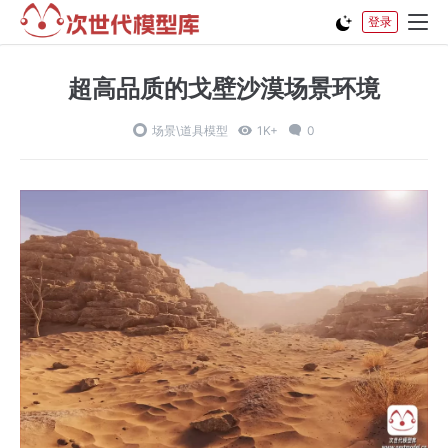
登录
超高品质的戈壁沙漠场景环境
场景\道具模型
1K+
0