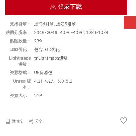
支持UE版本：4.21 - 4.27, 5.0 - 5.2
登录下载
支持引擎：
虚幻4引擎, 虚幻5引擎
贴图分辨率：
2048*2048, 4096*4096, 1024*1024
贴图数量：
289
LOD优化：
包含LOD优化
Lightmaps
无Lightmaps烘焙
烘焙：
资源格式：
UE资源包
Unreal版
4.21-4.27、5.0-5.2
本：
资源大小：
2GB
微海报
分享