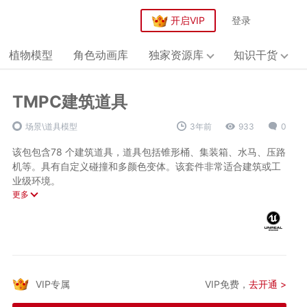
开启VIP
登录
植物模型
角色动画库
独家资源库
知识干货
TMPC建筑道具
场景\道具模型
3年前
933
0
该包包含78 个建筑道具，道具包括锥形桶、集装箱、水马、压路
机等。具有自定义碰撞和多颜色变体。该套件非常适合建筑或工
业级环境。
纹理尺寸： 1024X1024、2048X2048、4096X4096
更多
技术参数：
缩放至史诗骨架：是
碰撞：是的，
资产体积：2GB
自定义碰撞LOD：
自动生成网格数：78
材质和材质实例的数量：144
纹理数量：289
VIP专属
VIP免费，
去开通 >
资源格式：UE资源包