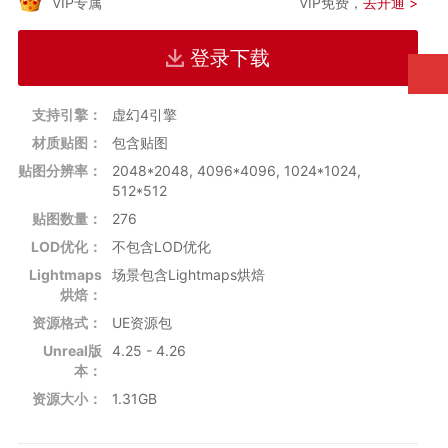
VIP专属
VIP免费，
去开通 >
纹理贴图数量：
276
纹理贴图尺寸：512x1024、1024x512、1024x1024、
登录下载
2048x2048、4096x4096
贴图类型：Base Color, Normal, Roughness, Metallic and
Emissive.
支持引擎：
虚幻4引擎
碰撞体：包含
材质贴图：
包含贴图
LOD:无
资源格式：UE资源包
贴图分辨率：
2048*2048, 4096*4096, 1024*1024,
支持UE版本：4.25 - 4.26
512*512
贴图数量：
276
LOD优化：
不包含LOD优化
Lightmaps
场景包含Lightmaps烘焙
烘焙：
资源格式：
UE资源包
Unreal版
4.25 - 4.26
本：
资源大小：
1.31GB