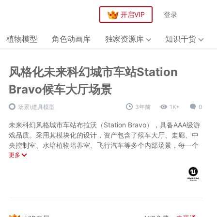
开启VIP
登录
植物模型
角色动画库
独家资源库
知识干货
风格化未来科幻城市车站Station
Bravo候车大厅场景
场景\道具模型
3年前
1K+
0
未来科幻风格城市车站布拉沃（Station Bravo），具备AAA级游
戏品质。采用其模块化的设计，资产包含了候车大厅、走廊、中
央控制室、水培植物培养室、飞行汽车等多个内部场景，每一个
场景都精雕细琢，令人仿佛置身于未来世界。
更多
城市的夜幕下，街道上划过飞行汽车，沿着精心规划的样条曲线
路径。城市外部雨粒子效果在Cascade中呈现出美轮美奂的景
象。
技术参数：
资产体积：1.31GB