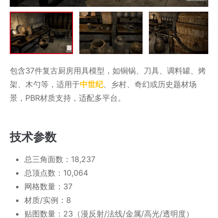
包含37件复古厨房用具模型，如铜锅、刀具、调料罐、烤
架、木勺等，适用于
中世纪
、乡村、奇幻或历史题材场
景，PBR材质支持，适配多平台。
技术参数
总三角面数：18,237
总顶点数：10,064
网格数量：37
材质/实例：8
贴图数量：23（漫反射/法线/金属/高光/透明度）