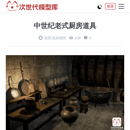
登录
中世纪老式厨房道具
场景\道具模型
528
0