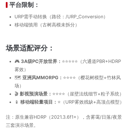
​​平台限制​​：
URP需手动转换​​（路径：/URP_Conversion）
移动端慎用​​（古树高模未拆分）
​​场景适配评分​​：
​​🎮
3A级PC开放世界​​：
⭐️⭐️⭐️⭐️⭐️（六通道PBR+HDRP
雾效）
​​🗺️
亚洲风MMORPG​​：
⭐️⭐️⭐️⭐️（樱花树模型+竹林风
场）
​​🎬
影视预演场景​​：
⭐️⭐️⭐️⭐️（崖壁法线细节+粒子系统）
​​📱
移动端轻量项目​​：
⭐️（URP雾效残缺+高顶点模型）
注：原生兼容HDRP（2021.3.6f1+），含雾霭/日落/夜景
三套演示场景。