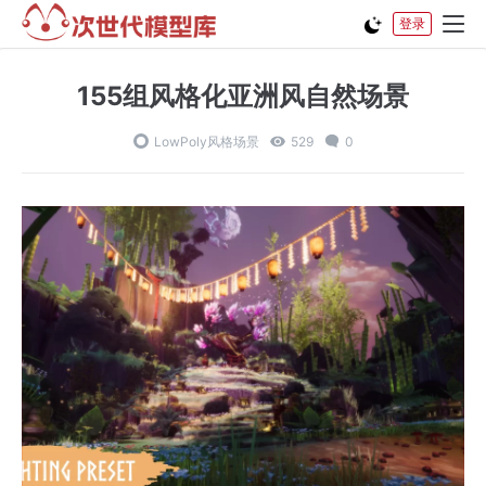
登录
155组风格化亚洲风自然场景
LowPoly风格场景
529
0