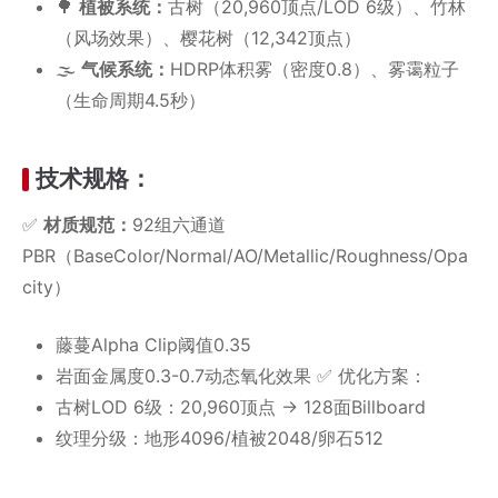
​​🌳
植被系统​​：
古树（20,960顶点/LOD 6级）、竹林
（风场效果）、樱花树（12,342顶点）
​​🌫️
气候系统​​：
HDRP体积雾（密度0.8）、雾霭粒子
（生命周期4.5秒）
​​技术规格​​：
✅ ​​
材质规范​​：
92组六通道
PBR（BaseColor/Normal/AO/Metallic/Roughness/Opa
city）
藤蔓Alpha Clip阈值0.35
岩面金属度0.3-0.7动态氧化效果 ✅ ​​优化方案​​：
古树LOD 6级：20,960顶点 → 128面Billboard
纹理分级：地形4096/植被2048/卵石512