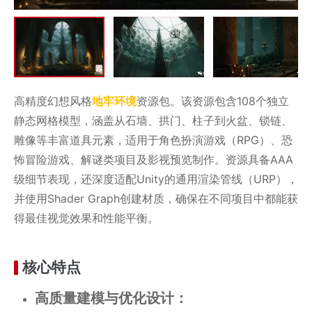
高精度幻想风格
地牢
环境
资源包。该资源包含108个独立
静态网格模型，涵盖从石墙、拱门、柱子到火盆、锁链、
雕像等丰富道具元素，适用于角色扮演游戏（RPG）、恐
怖冒险游戏、解谜类项目及影视预览制作。资源具备AAA
级细节表现，还深度适配Unity的通用渲染管线（URP），
并使用Shader Graph创建材质，确保在不同项目中都能获
得最佳视觉效果和性能平衡。
核心特点
高质量建模与优化设计：