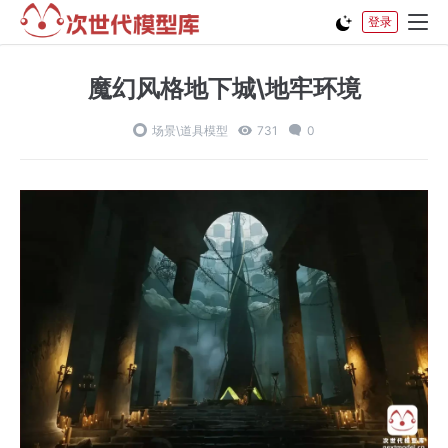
登录
魔幻风格地下城\地牢环境
场景\道具模型
731
0