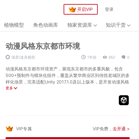
开启VIP
登录
植物模型
角色动画库
独家资源库
知识干货
动漫风格东京都市环境
场景\道具模型
1年前
952
0
动漫风格东京都市环境资产，展现东京都市的多重风貌，包含
500+预制件与模块化组件，覆盖从繁华商业区到传统老城区的多
样化场景，完美适配Unity 2017.1.0及以上版本，是开发动漫风格
日本都市的理想选择。
更多
核心技术参数：
场景规模：
500+环境预制件（含建筑/道具/交通设施）
多边形范围：15-20,000面/模型
纹理尺寸：1024-2048（优化平衡）
VIP专属
VIP免费，
去开通 >
特色内容：