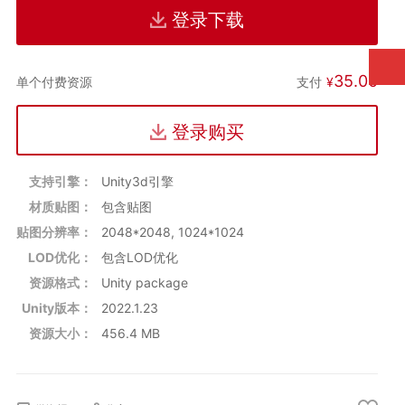
标志性建筑：晴空塔/摩天大楼群
登录下载
动态元素：LED广告牌/霓虹招牌
模块化道路系统
35.00
支付
¥
单个付费资源
兼容性：
原生支持Built-in渲染管线
登录购买
URP兼容（需材质转换）
2017.1.0+版本通用
支持引擎：
Unity3d引擎
三大核心优势：
材质贴图：
包含贴图
动漫美学表达：
贴图分辨率：
2048*2048, 1024*1024
适度夸张的建筑比例
LOD优化：
包含LOD优化
高饱和度霓虹材质
资源格式：
Unity package
标志性动漫元素（如自动售货机/电线杆）
Unity版本：
2022.1.23
模块化生产系统：
资源大小：
456.4 MB
可拼接的街道组件
组合式建筑立面
即用型商业招牌库