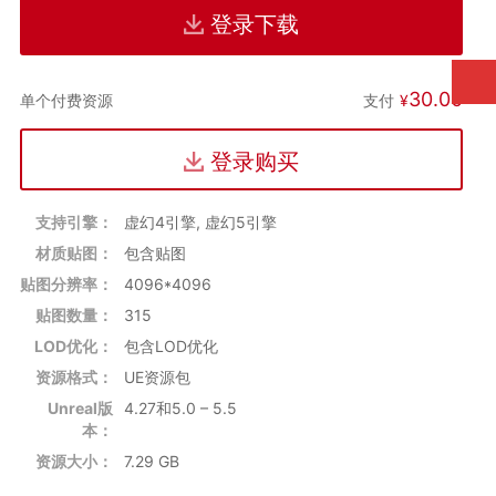
登录下载
适用场景评分（★=适合，★★★★★=最佳
PC/主机端3A游戏（开放世界/生存恐怖） ★★★★★
独立游戏/影视级渲染 ★★★★☆
30.00
支付
¥
单个付费资源
移动端游戏（需降面数优化） ★★☆☆☆
登录购买
支持引擎：
虚幻4引擎, 虚幻5引擎
材质贴图：
包含贴图
贴图分辨率：
4096*4096
贴图数量：
315
LOD优化：
包含LOD优化
资源格式：
UE资源包
Unreal版
4.27和5.0 – 5.5
本：
资源大小：
7.29 GB