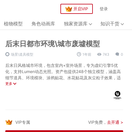
开启VIP
登录
植物模型
角色动画库
独家资源库
知识干货
后末日都市环境\城市废墟模型
场景\道具模型
1年前
743
0
后末日风格城市环境，包含室内+室外场景，专为虚幻引擎5优
化，支持Lumen动态光照。资产包提供248个独立模型，涵盖高
细节道具、环境模块、涂鸦贴花、水花贴花及灰尘粒子效果，适
用于开放世界、生存恐怖类游戏开发。
更多
技术亮点
4级LOD优化，最高面数模型42K顶点，平均2K~3K顶点，确保
流畅运行
315张4K纹理，125个材质实例，提升视觉真实感
VIP专属
VIP免费，
去开通 >
昼夜光照预设（静态+动态混合光照），适配不同场景需求
兼容UE 4.27–5.5，支持Windows、Mac及VR平台