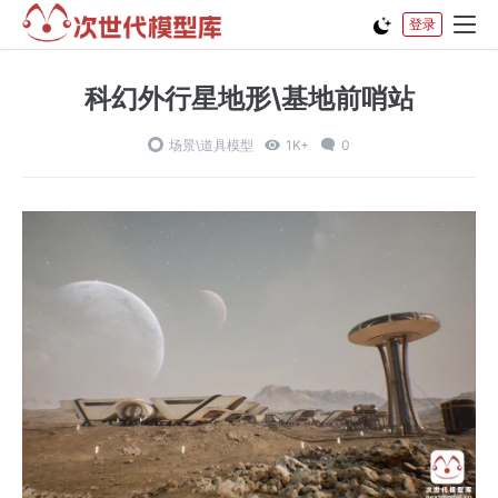
登录
科幻外行星地形\基地前哨站
场景\道具模型
1K+
0